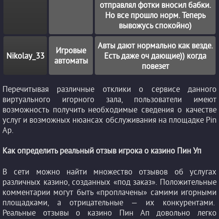
отправлял фотки вносил бабки.
Но все прошло норм. Теперь
вывожусь спокойно)
Авты дают нормально как везде.
Игровые
Nikolay_33
Есть даже оч дающие)) когда
автоматы
повезет
Перечитывая различные отклики о сервисе данного
виртуального игорного зала, пользователи имеют
возможность получить необходимые сведения о качестве
услуг и возможных нюансах обслуживания на площадке Pin
Ap.
Как определить реальный отзыв игрока о казино Пин Уп
В сети можно найти множество отзывов об услугах
различных казино, созданных «под заказ». Положительные
комментарии могут быть «проплачены» самими игорными
площадками, а отрицательные — их конкурентами.
Реальные отзывы о казино Пин Ап довольно легко