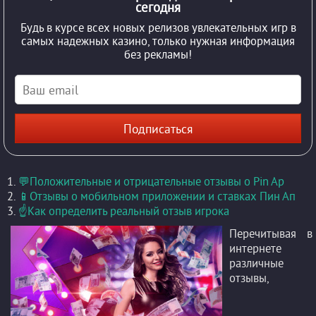
сегодня
Будь в курсе всех новых релизов увлекательных игр в
самых надежных казино, только нужная информация
без рекламы!
1.
💬Положительные и отрицательные отзывы о Pin Ap
2.
📱Отзывы о мобильном приложении и ставках Пин Ап
3.
☝️Как определить реальный отзыв игрока
Перечитывая в
интернете
различные
отзывы,