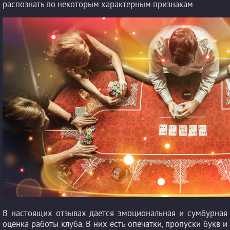
распознать по некоторым характерным признакам.
В настоящих отзывах дается эмоциональная и сумбурная
оценка работы клуба. В них есть опечатки, пропуски букв и