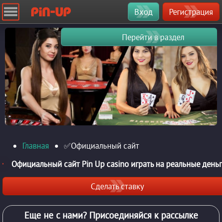
Вход
Регистрация
ЖИВЫЕ ДИЛЕРЫ 24/7
Перейти в раздел
Главная
✅Официальный сайт
Официальный сайт Pin Up casino играть на реальные день
Сделать ставку
Еще не с нами? Присоединяйся к рассылке