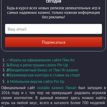
сегодня
Будь в курсе всех новых релизов увлекательных игр в
самых надежных казино, только нужная информация
без рекламы!
1.
✅Играть на официальном сайте Пин Ап
2.
📝Вход и регистрация casino Pin Up
3.
🎁Бездепозитный бонус от Пин Уп казино
4.
⚽️Букмекерская контора и ставки на спорт
5.
📱Мобильная версия сайта Pin Ap
Официальный сайт
онлайн казино Пинап
был запущен в
2016 году и с тех пор не прекращает радовать игроков
своим контентом. В данный момент здесь можно найти
игры на любой вкус, всего в каталоге более 700 моделей.