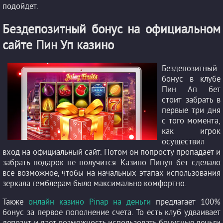
подойдет.
Бездепозитный бонус на официальном
сайте Пин Уп казино
Бездепозитный
бонус в клубе
Пин Ап бет
стоит забрать в
первые три дня
с того момента,
как игрок
осуществил
вход на официальный сайт. Потом он попросту пропадает и
забрать подарок не получится. Казино Пинуп бет сделало
все возможное, чтобы на начальных этапах использования
зеркала гемблерам было максимально комфортно.
Также
онлайн казино Pinap на деньги
предлагает 100%
бонус за первое пополнение счета. То есть клуб удваивает
депозит и дает возможность использовать бонусные деньги