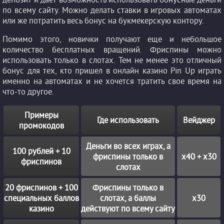
по всему сайту. Можно делать ставки в игровых автоматах
или же потратить весь бонус на букмекерскую контору.
Помимо этого, новички получают еще и небольшое
количество бесплатных вращений. Фриспины можно
использовать только в слотах. Тем не менее это отличный
бонус для тех, кто пришел в онлайн казино Pin Up играть
именно на автоматах и не хочется тратить свое время на
что-то другое.
Примеры
Где использовать
Вейджер
промокодов
Деньги во всех играх, а
100 рублей + 10
фриспины только в
х40 + х30
фриспинов
слотах
20 фриспинов + 100
Фриспины только в
специальных баллов
слотах, а баллы
х30
казино
действуют по всему сайту