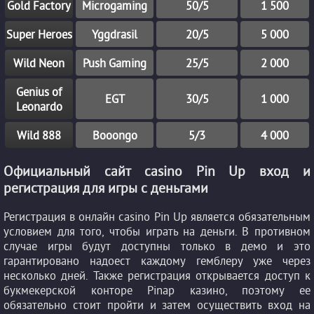
Gold Factory
Microgaming
50/5
1 500
Super Heroes
Yggdrasil
20/5
5 000
Wild Neon
Push Gaming
25/5
2 000
Genius of
EGT
30/5
1 000
Leonardo
Wild 888
Booongo
5/3
4 000
Официальный сайт casino Pin Up вход и
регистрация для игры с деньгами
Регистрация в онлайн casino Pin Up является обязательным
условием для того, чтобы играть на деньги. В противном
случае игры будут доступны только в демо и это
гарантировано надоест каждому гемблеру уже через
несколько дней. Также регистрация открывается доступ к
букмекерской конторе Pinap казино, поэтому ее
обязательно стоит пройти и затем осуществить вход на