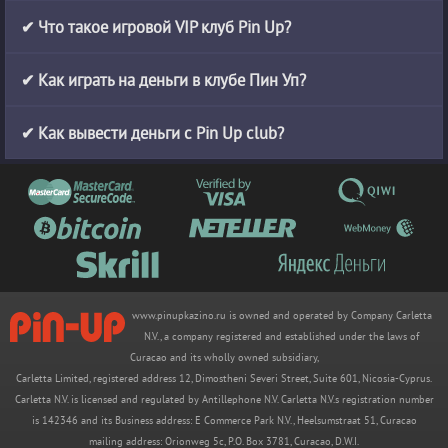
✔ Что такое игровой VIP клуб Pin Up?
✔ Как играть на деньги в клубе Пин Уп?
✔ Как вывести деньги с Pin Up club?
www.pinupkazino.ru is owned and operated by Company Carletta
N.V., a company registered and established under the laws of
Curacao and its wholly owned subsidiary,
Carletta Limited, registered address 12, Dimostheni Severi Street, Suite 601, Nicosia-Cyprus.
Carletta N.V. is licensed and regulated by Antillephone N.V. Carletta N.V.s registration number
is 142346 and its Business address: E Commerce Park N.V., Heelsumstraat 51, Curacao
mailing address: Orionweg 5c, P.O. Box 3781, Curacao, D.W.I.