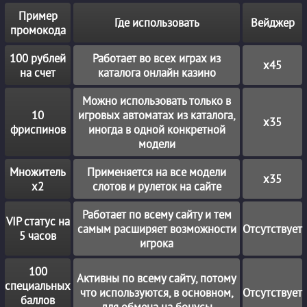
Пример
Где использовать
Вейджер
промокода
100 рублей
Работает во всех играх из
х45
на счет
каталога онлайн казино
Можно использовать только в
10
игровых автоматах из каталога,
х35
фриспинов
иногда в одной конкретной
модели
Множитель
Применяется на все модели
х35
х2
слотов и рулеток на сайте
Работает по всему сайту и тем
VIP статус на
самым расширяет возможности
Отсутствует
5 часов
игрока
100
Активны по всему сайту, потому
специальных
что используются, в основном,
Отсутствует
баллов
для обмена на бонусы