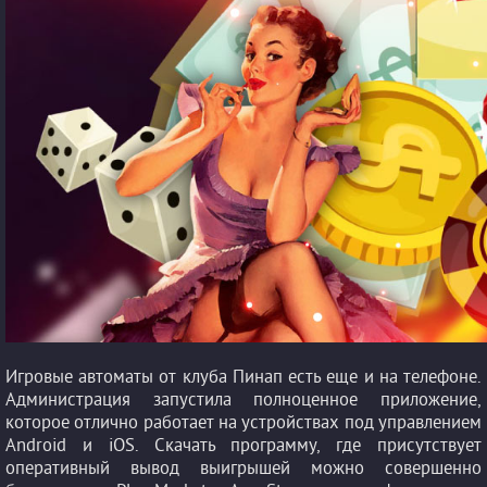
Игровые автоматы от клуба Пинап есть еще и на телефоне.
Администрация запустила полноценное приложение,
которое отлично работает на устройствах под управлением
Android и iOS. Скачать программу, где присутствует
оперативный вывод выигрышей можно совершенно