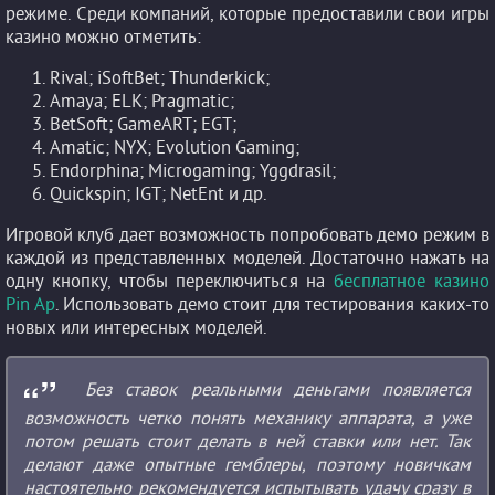
режиме. Среди компаний, которые предоставили свои игры
казино можно отметить:
Rival; iSoftBet; Thunderkick;
Amaya; ELK; Pragmatic;
BetSoft; GameART; EGT;
Amatic; NYX; Evolution Gaming;
Endorphina; Microgaming; Yggdrasil;
Quickspin; IGT; NetEnt и др.
Игровой клуб дает возможность попробовать демо режим в
каждой из представленных моделей. Достаточно нажать на
одну кнопку, чтобы переключиться на
бесплатное казино
Pin Ap
. Использовать демо стоит для тестирования каких-то
новых или интересных моделей.
Без ставок реальными деньгами появляется
возможность четко понять механику аппарата, а уже
потом решать стоит делать в ней ставки или нет. Так
делают даже опытные гемблеры, поэтому новичкам
настоятельно рекомендуется испытывать удачу сразу в