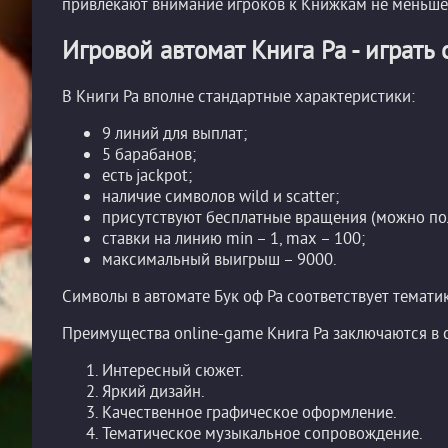
привлекают внимание игроков к Книжкам не меньше, 
Игровой автомат Книга Ра - играт
В Книги Ра вполне стандартные характеристики:
9 линий для выплат;
5 барабанов;
есть jackpot;
наличие символов wild и scatter;
присутствуют бесплатные вращения (можно по
ставки на линию min – 1, max – 100;
максимальный выигрыш – 9000.
Символы в автомате Бук оф Ра соответствует тематик
Преимущества online-game Книга Ра заключаются в
Интересный сюжет.
Яркий дизайн.
Качественное графическое оформление.
Тематическое музыкальное сопровождение.