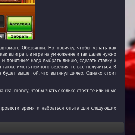
втомате Обезьянки. Но новичку, чтобы узнать как
 как выиграть в игре на умножение и так далее нужно
 и понятные: надо выбрать линию, сделать ставку и
 также иметь немного везения, то все получиться. В
 будет выше той, что вытянул дилер. Однако стоит
а real money, чтобы знать сколько стоят те или иные
о провести время и набраться опыта для следующих