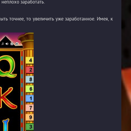
 неплохо заработать.
ть точнее, то увеличить уже заработанное. Имея, к