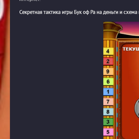
Секретная тактика игры Бук оф Ра на деньги и схем