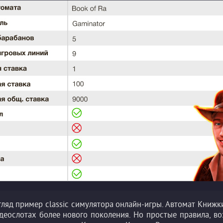
згляд пример classic симулятора онлайн-игры. Автомат Книж
 видеослотах более нового поколения. Но простые правила,