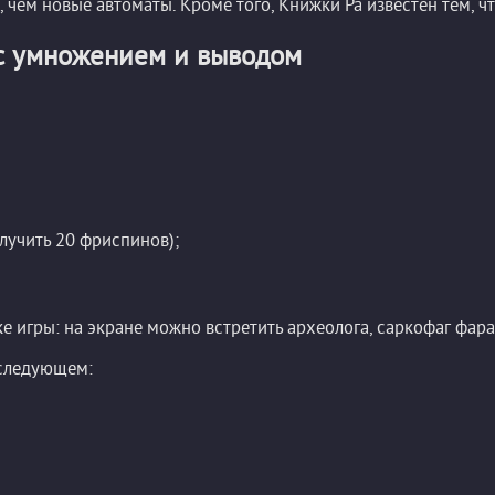
чем новые автоматы. Кроме того, Книжки Ра известен тем, ч
ь с умножением и выводом
лучить 20 фриспинов);
е игры: на экране можно встретить археолога, саркофаг фарао
 следующем: