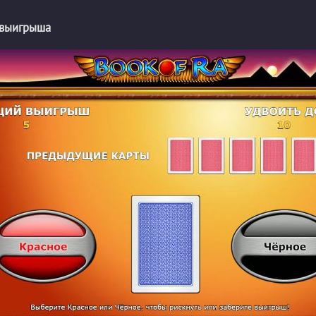
а выигрыша