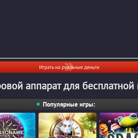
Играть на реальные деньги
гровой аппарат для бесплатной
Популярные игры: