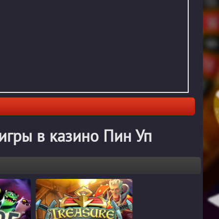
 игры в казино Пин Уп