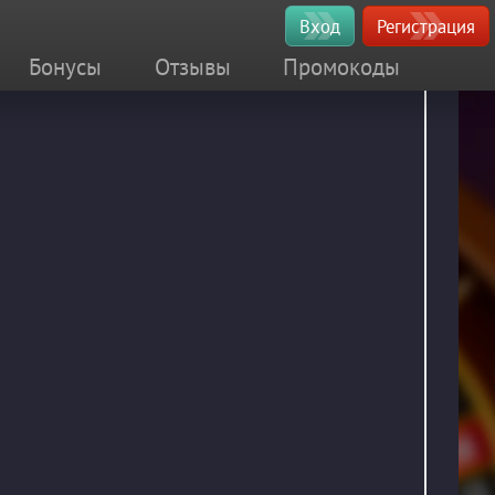
Вход
Регистрация
Бонусы
Отзывы
Промокоды